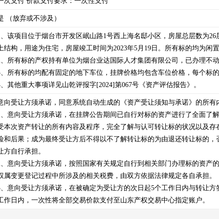
一次支付
价款支付要求：一次性支付
是 （放弃或不涉及）
1、该项目位于烟台市开发区岷山路1号西上海名邸小区，房屋总层数为26层
土结构，用途为住宅，房屋竣工时间为2023年5月19日。所有标的均为闲置
2、所有标的产权持有单位为烟台业达国际人才集团有限公司，已办理不动
3、所有标的均配有固定的地下车位，挂牌价格均包含车位价格，每个标的
4、其他重大事项详见山乾评报字[2024]第067号《资产评估报告》。
意向受让方须承诺，同意系统自动生成的《资产受让须知与承诺》的所有内
1、意向受让方须承诺，在挂牌公告期间已自行对标的资产进行了全面了
受本次资产转让的所有内容及程序，完全了解与认可转让标的状况以及存
险和后果；成为最终受让方后不得以不了解转让标的为由退还转让标的，
让方自行承担。

2、意向受让方须承诺，按照国家有关规定自行到相关部门办理标的资产
权属变更登记过程中所涉及的相关税费，由双方依据法律规定各自承担。

3、意向受让方须承诺，在被确定为受让方的次日起5个工作日内与转让方
工作日内，一次性将全部交易价款支付至山东产权交易中心指定账户。