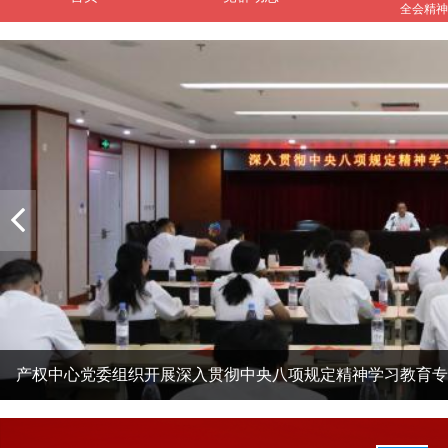
全会精神
产权中心党委组织开展深入贯彻中央八项规定精神学习教育专