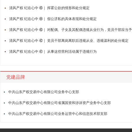
清风产权 纪在心中 ㊺｜ 挥霍公款的情形和处分规定
清风产权 纪在心中 ㊹｜ 假公济私的具体表现和处分规定
清风产权 纪在心中 ㊸｜ 对配偶、子女及其配偶违规从业行为，党员干部应当
清风产权 纪在心中 ㊷｜ 党员干部离岗离职后违规从业、违规谋利的处分规定
清风产权 纪在心中 ㊶｜ 从事这些营利活动属于违规行为
党建品牌
中共山东产权交易中心有限公司业务中心支部
中共山东产权交易中心有限公司省属国资和涉诉资产业务中心支部
中共山东产权交易中心有限公司业务运营中心和信息技术部支部