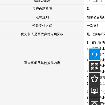
挂牌公告期
5 个工作日
是否自动延牌
是
延牌规则
如果公告期
价款支付方式
一次支付
优先权人是否放弃优先购买权
是 （放弃或
1、转让标的
2、意向受
3、本次资产
4、本次转
重大事项及其他披露内容
5、意向受
6、意向受
7.信息披露
如仅征集到
意向受让方
1、意向受
受本次资产