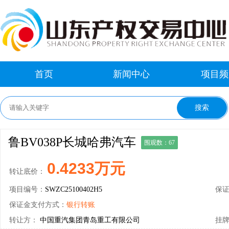
首页
新闻中心
项目频
鲁BV038P长城哈弗汽车
围观数：67
0.4233万元
转让底价：
项目编号：
SWZC25100402H5
保
保证金支付方式：
银行转账
转让方：
中国重汽集团青岛重工有限公司
挂