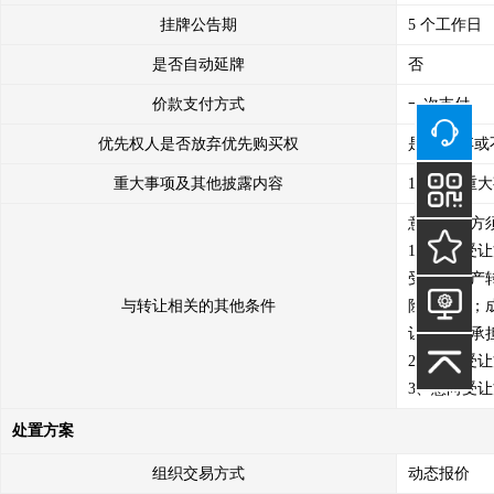
挂牌公告期
5 个工作日
是否自动延牌
否
价款支付方式
一次支付
优先权人是否放弃优先购买权
是 （放弃或
重大事项及其他披露内容
1、其他重大
意向受让方
1、意向受
受本次资产
与转让相关的其他条件
险和后果；
让方自行承担
2、意向受
3、意向受
处置方案
组织交易方式
动态报价