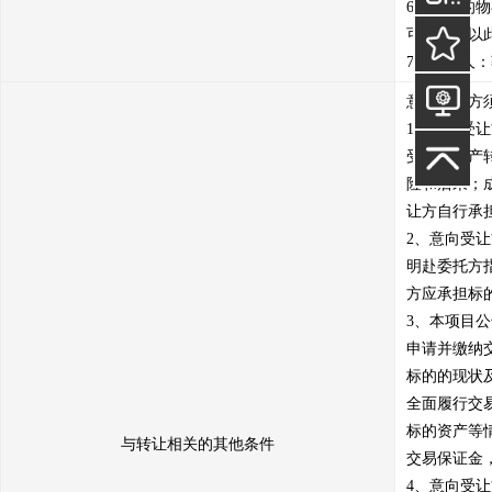
6、因标的
可，不得以
7、联系人：蔡
意向受让方
1、意向受
受本次资产
险和后果；
让方自行承担
2、意向受
明赴委托方
方应承担标
3、本项目
申请并缴纳
标的的现状
全面履行交
标的资产等
与转让相关的其他条件
交易保证金
4、意向受