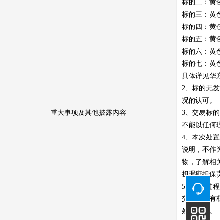
标的二：黄色金
标的三：黄色金
标的四：黄色金
标的五：黄色金
标的六：黄色金
标的七：黄色金
具体详见华东
2、标的无
况的认可。

重大事项及其他披露内容
3、交易标
不能以任何
4、本次处
说明，不作
物，了解相
担瑕疵担保责
5、交易过
交易中心有
处理办法。
