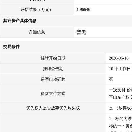
评估结果（万元）
1.96646
其它资产具体信息
暂无
详细信息
交易条件
挂牌开始日期
2026-06-16
挂牌公告期
10 个工作日
是否自动延牌
否
一次支付
价
价款支付方式
至山东产权
优先权人是否放弃优先购买权
是 （放弃或
1、标的为
标的一：黄色金