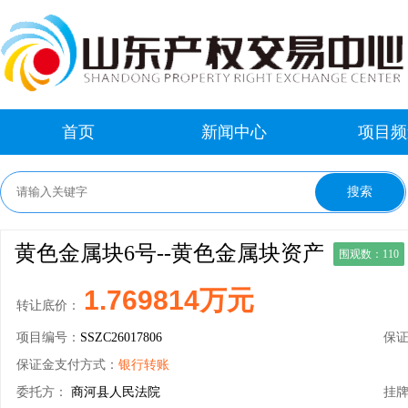
首页
新闻中心
项目频
黄色金属块6号--黄色金属块资产
围观数：110
1.769814万元
转让底价：
项目编号：
SSZC26017806
保
保证金支付方式：
银行转账
委托方：
商河县人民法院
挂