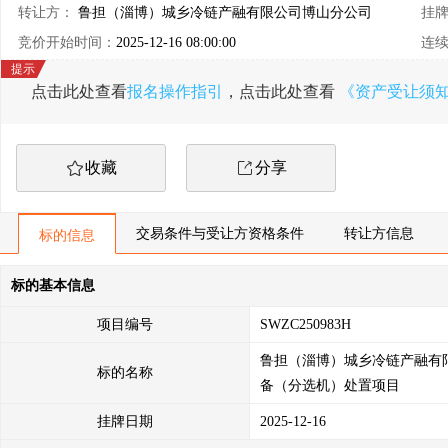
转让方：
鲁担（淄博）城乡冷链产融有限公司博山分公司
挂
竞价开始时间：
2025-12-16 08:00:00
连
点击此处查看
报名操作指引
，点击此处查看
《资产受让须
收藏
分享
交易条件与受让方资格条件
转让方信息
标的信息
标的基本信息
项目编号
SWZC250983H
鲁担（淄博）城乡冷链产融有
标的名称
备（分选机）处置项目
挂牌日期
2025-12-16