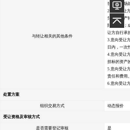
签署《现场
2.意向受
受本次资产
险和后果；
让方自行承担
与转让相关的其他条件
3.意向受
日内，一次
4.意向受
担标的资产
5.意向受
责任和费用。
6.意向受
处置方案
组织交易方式
动态报价
受让资格及审核方式
是否需要登记审核
是