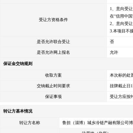
1、意向受
在“信用中国”网站
受让方资格条件
2、意向受让
3.本项目不
是否允许联合受让
否
是否允许网上报名
允许
保证金交纳规则
收取方案
本次标的处
交纳截止时间要求
挂牌截止日1
保证事项
受让方应按
转让方基本情况
转让方名称
鲁担（淄博）城乡冷链产融有限公司博