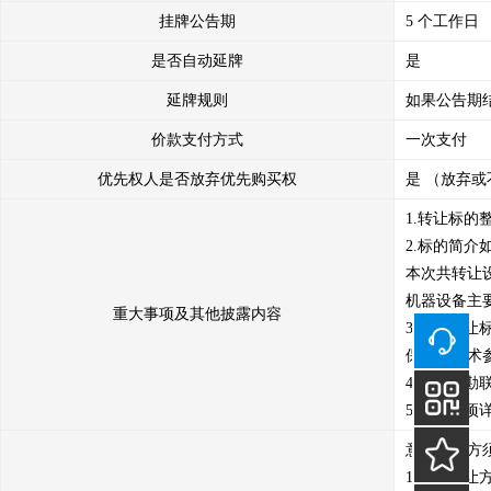
挂牌公告期
5 个工作日
是否自动延牌
是
延牌规则
如果公告期
价款支付方式
一次支付
优先权人是否放弃优先购买权
是 （放弃或
1.转让标的
2.标的简
本次共转让
机器设备主
重大事项及其他披露内容
3.本次转
保证；技术参
4.现场踏勘联
5.其他事项详
意向受让方
1.意向受