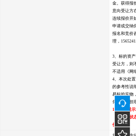
金。获得报价
意向受让方
连续报价开
申请或交纳
报名和竞价咨询电
理，1565241
3、标的资
受让方，则
不适用《网
4、本次处
的参考性说
易标的实物
务，不承担
1、重要提
（保证金状
价。
意向受让方