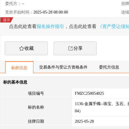
委托方：
-
挂
竞价开始时间：
2025-05-28 08:00:00
连
点击此处查看
报名操作指引
，点击此处查看
《资产受让须
收藏
分享
交易条件与受让方资格条件
委托方信息
标的信息
标的基本信息
项目编号
FMZC250054025
1136-金属手镯--珠宝、玉石
标的名称
04）
挂牌日期
2025-05-28