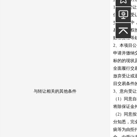
1、意向受
保证金自受
交易过程中
易中心有权
赔偿责任等处
2、本项目
申请并缴纳
标的的现状
全面履行交
放弃受让或
目交易条件
与转让相关的其他条件
3、意向受
（1）同意
将除保证金
（2）同意
分知悉，完
疵等为由拒