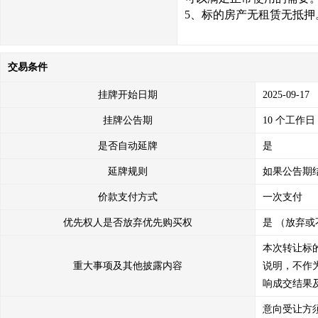
5、标的
房产
无租赁无
抵押
交易条件
挂牌开始日期
2025-09-17
挂牌公告期
10 个工作日
是否自动延牌
是
延牌规则
如果公告期
价款支付方式
一次支付
优先权人是否放弃优先购买权
是 （放弃或
本次转让标
重大事项及其他披露内容
说明，不作
响成交结果
意向受让方