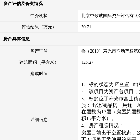
资产评估及备案情况
中介机构
北京中致成国际资产评估有限
评估结果（万元）
70.71
房产具体信息
房产证号
鲁（2019）寿光市不动产权第00
建筑面积（平方米）
126.27
建成时间
--
1、
标的状态为
☑空
置
□
出
2、
该项目为资产包项目，
3、标的位于
寿光市富士街
质：出让/商品房，
用途
：
在层数为
17
层
（
房屋总层数
积15平方米
）。
详细信息
4、房产租赁情况：
房屋目前出于空置状态，
可以满足正常使用的需要