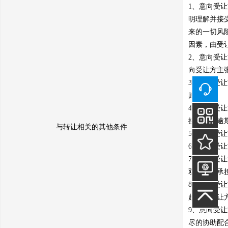
1、意向受
明理解并接
来的一切风
因素，由受让
2、意向受
向受让方主张
3、意向受
账户。

4、意向受
接手续。逾
与转让相关的其他条件
5、意向受
6、意向受
7、意向受
双方各自承
8、意向受
起，由受让方
9、意向受
尽的协助配