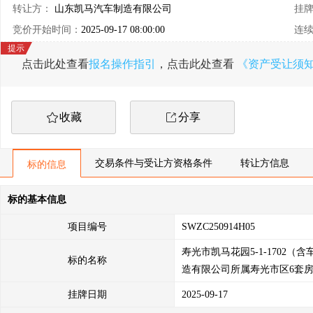
转让方：
山东凯马汽车制造有限公司
挂
竞价开始时间：
2025-09-17 08:00:00
连
点击此处查看
报名操作指引
，点击此处查看
《资产受让须
收藏
分享
交易条件与受让方资格条件
转让方信息
标的信息
标的基本信息
项目编号
SWZC250914H05
寿光市凯马花园5-1-1702（
标的名称
造有限公司所属寿光市区6套
挂牌日期
2025-09-17